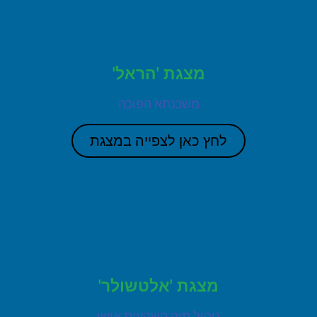
מצגת 'הראל'
משכנתא הפוכה
לחץ כאן לצפייה במצגת
מצגת 'אלטשולר'
ניהול תיק השקעות אישי