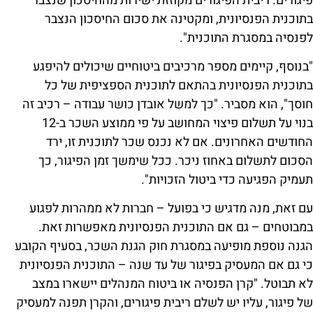
פיגורים. ריבית הפיגורים מקוזזת ישירות מהחיסכון שנצבר
בתוכנית הפנסיונית, ומקטינה את סכום החיסכון הנצבר
לפנסיה במסגרת התוכנית".
"בנוסף, קיימים מספר מרכיבים ביטוחיים שיכולים להיפגע
בתוכנית הפנסיונית בהתאם לתוכנית הספציפית של כל
חוסך", הוא מסביר. "כך למשל אובדן כושר עבודה – רכיב זה
בנוי על תשלום פיצוי המחושב על פי ממוצע השכר ב-12
החודשים האחרונים. אם לא נכנס שכר לתוכנית זו, ירד
הסכום לתשלום באחוז ניכר. ככל שימשך זמן הפיגור, כך
תעמיק הפגיעה כדי ביטול הזכויות".
עם זאת, מנה מדגיש כי בפועל – חברות לא ממהרות לפגוע
במבוטחים – גם אם התוכנית הפנסיונית מאפשרות זאת.
הגנה נוספת מופיעה במסגרת חוק הגנת השכר, בסעיף הקובע
כי גם אם המעסיק בפיגור של עד שנה – התוכנית הפנסיונית
לא תבוטל. "קרן הפנסיה או ביטוח המנהלים יישארו במצב
של פיגור, עליו יש לשלם ריבית פיגורים, והקרן תפנה למעסיק