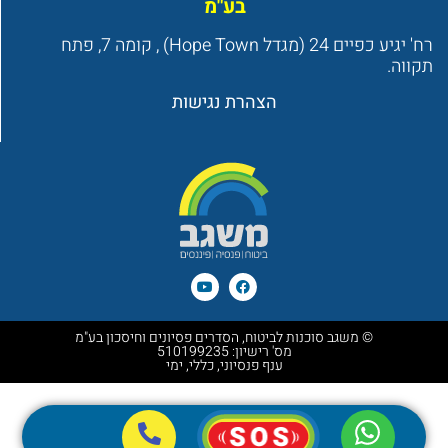
בע"מ
רח' יגיע כפיים 24 (מגדל Hope Town) , קומה 7, פתח
תקווה.
הצהרת נגישות
© משגב סוכנות לביטוח, הסדרים פסיונים וחיסכון בע"מ
מס' רישיון: 510199235
ענף פנסיוני, כללי, ימי