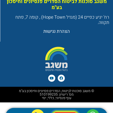
משגב סוכנות לביטוח הסדרים פנסיונים וחיסכון
בע"מ
רח' יגיע כפיים 24 (מגדל Hope Town) , קומה 7, פתח
תקווה.
הצהרת נגישות
© משגב סוכנות לביטוח, הסדרים פסיונים וחיסכון בע"מ
מס' רישיון: 510199235
ענף פנסיוני, כללי, ימי